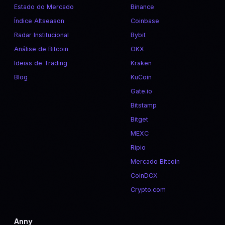
Estado do Mercado
Binance
Índice Altseason
Coinbase
Radar Institucional
Bybit
Análise de Bitcoin
OKX
Ideias de Trading
Kraken
Blog
KuCoin
Gate.io
Bitstamp
Bitget
MEXC
Ripio
Mercado Bitcoin
CoinDCX
Crypto.com
Anny