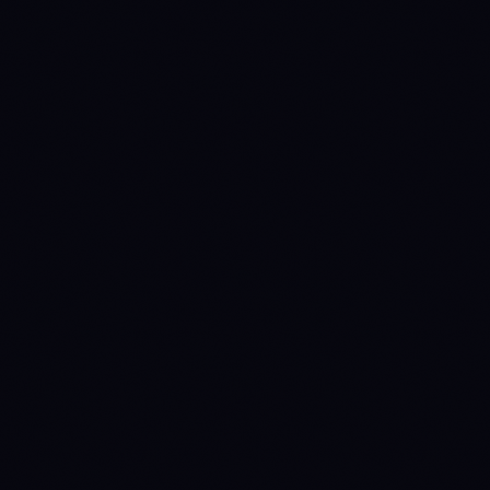
METRICA
BNB
ETH
ACESSO INSTITUCIONAL
Veredito ETF spot
NO
INSTITUTIONAL-
Fonte: SEC EDGAR +
INSTITUTIONAL
GRADE
fact sheets dos
CATALYST
emissores