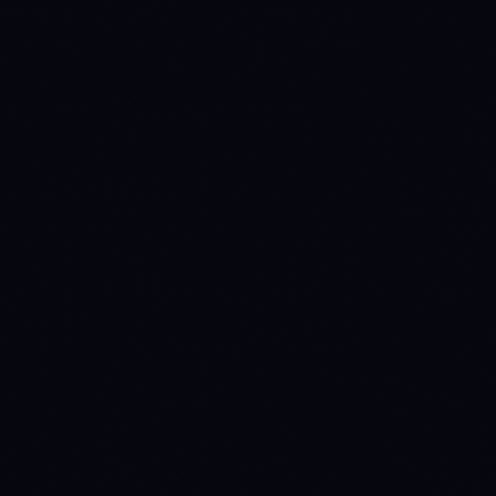
BTC
vs
ETH
ADA
vs
SOL
AVAX
vs
SOL
ARB
vs
OP
DOGE
vs
SHIB
DOT
vs
LINK
MATIC
vs
NEAR
SOL
vs
ETH
XLM
vs
XRP