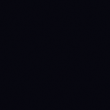
0.3415 ETH
0.3127 ETH
0.3110 ETH
0.2839 ETH
0.2552 ETH
08800
92800
90400
74400
Source:
Binance 1D
· last candle
2026-08-06 00:00 UTC
COMO A ANNY LINE FUNCIONA →
SEM LEITURA
SEM LEITURA
BNB