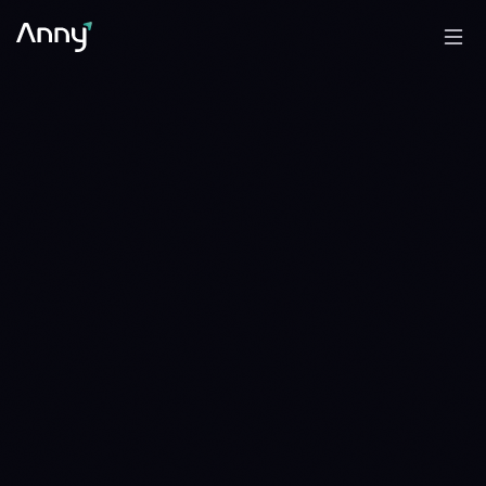
0.3110 ETH
BNB/ETH
WAIT
WAIT · 5 DAYS · SINCE 1785628800
0.3703 ETH