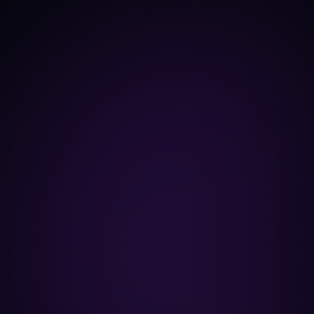
developer_data
Contribuidores
26
26
dev