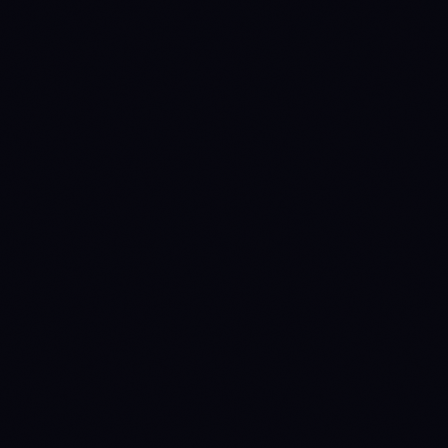
$591.70
$1,904.74
Preco
$78.79B
$229.87B
Market cap
$990.2M
$8.01B
Volume 24h
-0.24%
-0.22%
24h
+0.07%
-0.71%
7d
+2.71%
+7.52%
30d
-8.77%
-17.44%
90d
-23.02%
-48.29%
1y