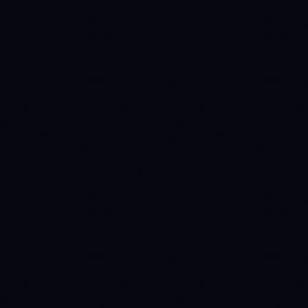
1773532800
ACCUMULATE
→
WAIT
(anterior mantido 15d)
1775260800
WAIT
→
DISTRIBUTE
(anterior mantido 20d)
1778198400
DISTRIBUTE
→
WAIT
(anterior mantido 34d)
1779494400
WAIT
→
ACCUMULATE
(anterior mantido 15d)
1782950400
ACCUMULATE
→
WAIT
(anterior mantido 40d)
1784764800
WAIT
→
DISTRIBUTE
(anterior mantido 21d)
1785628800
DISTRIBUTE
→
WAIT
(anterior mantido 10d)