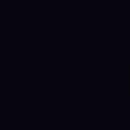
1771200000
WAIT
→
ACCUMULATE
1772150400
ACCUMULATE
→
WAIT
(anterior mantido 11d)
1772236800
WAIT
→
ACCUMULATE
(anterior mantido 1d)