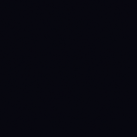
METRICA
BNB
ETH