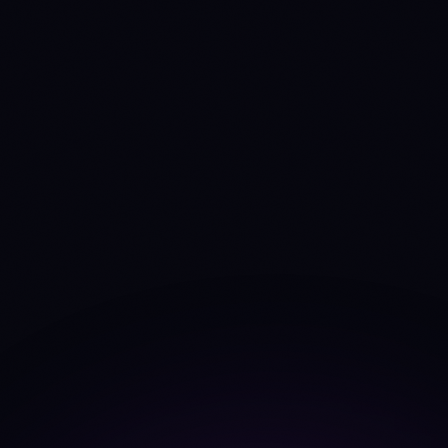
(1 + nominal) / (1 +
inflacao) − 1
deflationary-
perpetual-
Emissao
burn
disinflationary
ON-CHAIN
TVL
$5.46B
$54.85B
Fonte: DefiLlama
-5.1%
+1.9%
TVL Δ 30d
Taxas 30d
$31.8M
$324.2M
Fonte: DefiLlama
Tendencia taxas
+9.6%
+8.7%
30d
Commits dev
(4sem)
0
41
Fonte: CoinGecko