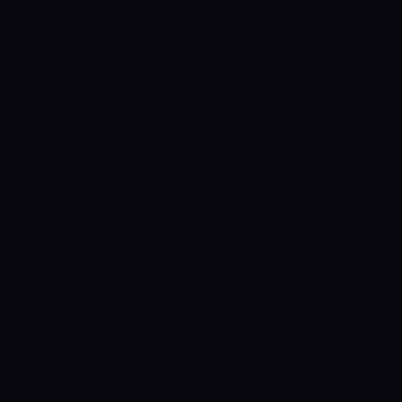
0
4
Emissores
Ultimo fluxo diario
—
$9.4M
Fonte: Farside Investors
TOKENOMICS
Supply circulante
136,356,760
120,691,160
Fonte: CoinGecko
68.2%
—
% emitido
Inflacao anual
-1.2%
0.4%
Override manual
(revisao trimestral)
Yield de staking
0.5%
3.2%
(nominal)
Yield de staking
(real)
1.72%
2.79%