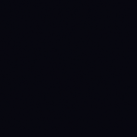
$1.38B
$6.21B
Market cap
$39.8M
$164.2M
24h volume
-0.49%
-0.12%
24h
+1.63%
-1.05%
7d
-7.41%
+4.09%
30d
-40.47%
-21.74%
90d
-80.38%
-62.19%
1y