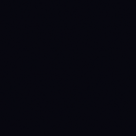
METRIC
DOT
LINK
INSTITUTIONAL ACCESS
Spot ETF verdict
NO
NO
INSTITUTIONAL
INSTITUTIONAL
Source: SEC EDGAR +
CATALYST
CATALYST
issuer fact sheets
0
0
Issuers
Last daily flow
—
—
Source: Farside
Investors
TOKENOMICS