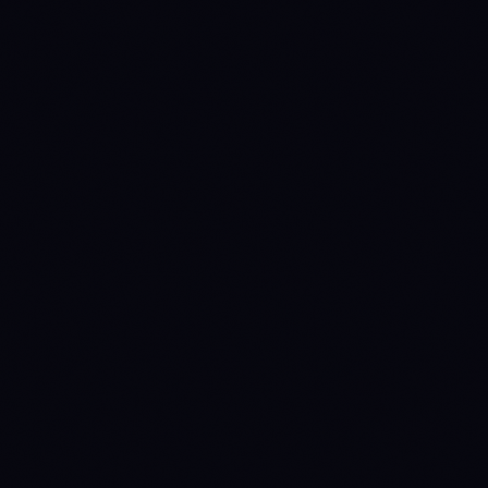
1771977600
DISTRIBUTE
→
WAIT
1772323200
WAIT
→
ACCUMULATE
(prev held 4d)
1773446400
ACCUMULATE
→
WAIT
(prev held 13d)
1773792000
WAIT
→
ACCUMULATE
(prev held 4d)
1774224000
ACCUMULATE
→
WAIT
(prev held 5d)
1774828800
WAIT
→
DISTRIBUTE
(prev held 7d)