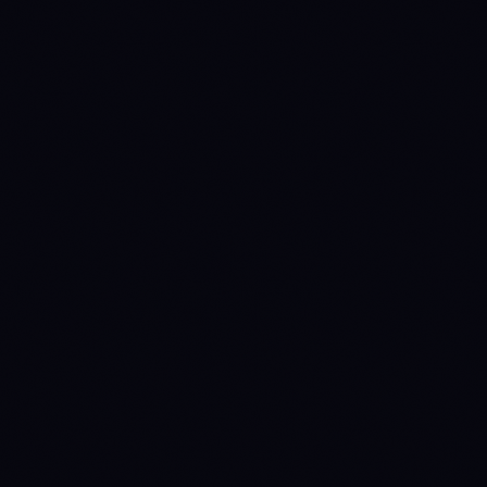
1779494400
DISTRIBUTE
→
WAIT
(prev held 54d)
1780185600
WAIT
→
DISTRIBUTE
(prev held 8d)
1785888000
DISTRIBUTE
→
WAIT
(prev held 66d)
1786147200
WAIT
→
DISTRIBUTE
(prev held 3d)