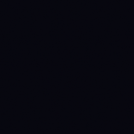
0.1653 LINK
0.1389 LINK
0.1126 LINK
0.0979 LINK
0.0862 LINK
68000
52000
49600
33600
Source:
Binance 1D
· last candle
2026-08-09 00:00 UTC
КАК РАБОТАЕТ ANNY LINE →
NO READ
NO READ
LINK