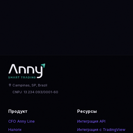
BTC
vs
ETH
ADA
vs
SOL
AVAX
vs
SOL
ARB
vs
OP
BNB
vs
ETH
DOGE
vs
SHIB
MATIC
vs
NEAR
SOL
vs
ETH
XLM
vs
XRP
Campinas, SP, Brazil
CNPJ: 13.234.093/0001-60
Продукт
Ресурсы
CFO Anny Line
Интеграция API
Налоги
Интеграция с TradingView