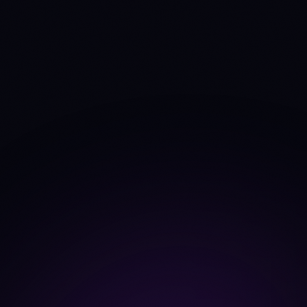
TVL
—
—
Source: DefiLlama
—
—
TVL Δ 30d
Fees 30d
—
—
Source: DefiLlama
—
—
Fees trend 30d
Dev commits (4w)
0
87
Source: CoinGecko
developer_data
0
0
Dev contributors