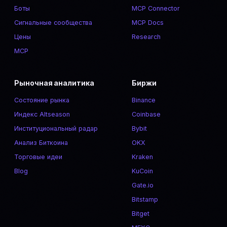
Боты
MCP Connector
Сигнальные сообщества
MCP Docs
Цены
Research
MCP
Рыночная аналитика
Биржи
Состояние рынка
Binance
Индекс Altseason
Coinbase
Институциональный радар
Bybit
Анализ Биткоина
OKX
Торговые идеи
Kraken
Blog
KuCoin
Gate.io
Bitstamp
Bitget