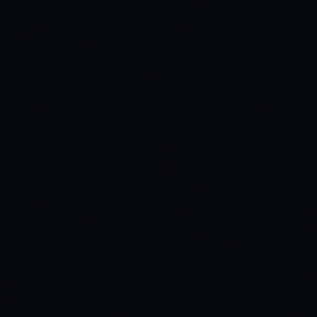
Circulating supply
1,678,210,791
727,099,970
Source: CoinGecko
79.9%
72.7%
% issued
Annual inflation
7.5%
5.5%
Manual override
(quarterly review)
Staking yield
11.5%
4.5%
(nominal)
Staking yield (real)
3.72%
-0.95%
(1 + nominal) / (1 +
inflation) − 1
perpetual-fixed
fixed-cap
Emission
ON-CHAIN