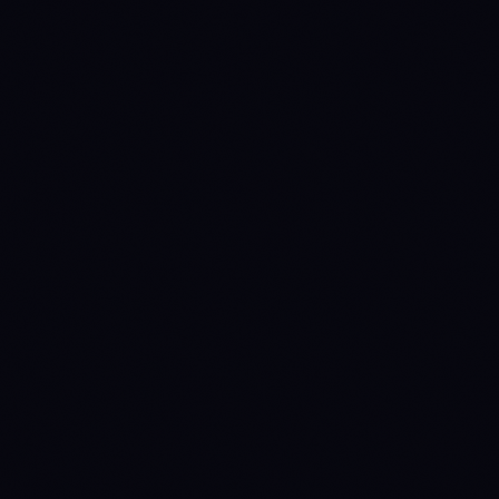
METRIC
DOT
LINK
$0.812727
$8.30
Price