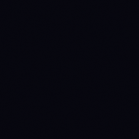
METRIC
ADA
SOL
INSTITUTIONAL ACCESS
Spot ETF verdict
NO
NEAR-TERM
INSTITUTIONAL
Source: SEC EDGAR +
CATALYST
CATALYST
issuer fact sheets
0
0
Issuers
Last daily flow
—
—
Source: Farside Investors
TOKENOMICS