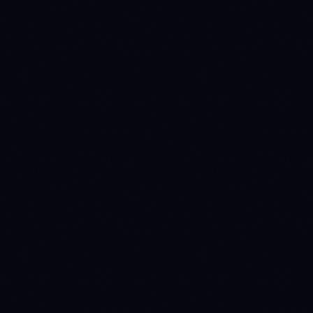
METRIC
ADA
SOL
$0.20088
$73.70
Price