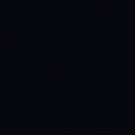
$7.33B
$42.90B
Market cap
$445.2M
$1.69B
24h volume
-0.70%
+1.71%
24h
+14.33%
+4.13%
7d
+19.69%
-4.00%
30d
-29.39%
-22.34%
90d
-74.79%
-57.62%
1y