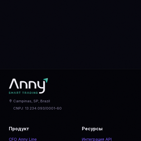
BTC
vs
ETH
AVAX
vs
SOL
ARB
vs
OP
BNB
vs
ETH
DOGE
vs
SHIB
DOT
vs
LINK
MATIC
vs
NEAR
SOL
vs
ETH
XLM
vs
XRP
Campinas, SP, Brazil
CNPJ: 13.234.093/0001-60
Продукт
Ресурсы
CFO Anny Line
Интеграция API