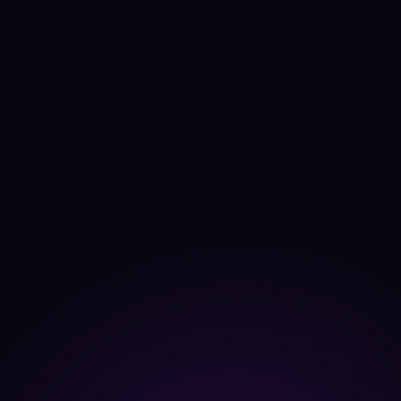
TVL
$138.3M
$5.68B
Source: DefiLlama
+5.8%
-11.3%
TVL Δ 30d
Fees 30d
$436K
$182.9M
Source: DefiLlama
+4.3%
-17.1%
Fees trend 30d
Dev commits (4w)
0
171
Source: CoinGecko
developer_data
80
80
Dev contributors