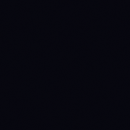
1783382400
WAIT
→
DISTRIBUTE
(prev held 1d)
1784678400
DISTRIBUTE
→
WAIT
(prev held 15d)
1785024000
WAIT
→
DISTRIBUTE
(prev held 4d)
1785369600
DISTRIBUTE
→
WAIT
(prev held 4d)