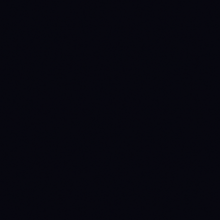
Circulating supply
36,883,638,425
573,709,875
Source: CoinGecko
82%
—
% issued
Annual inflation
0.62%
5.06%
Manual override
(quarterly review)
Staking yield
3%
6.9%
(nominal)
Staking yield (real)
2.37%
1.75%
(1 + nominal) / (1 +
inflation) − 1
perpetual-
fixed-cap
Emission
disinflationary
ON-CHAIN