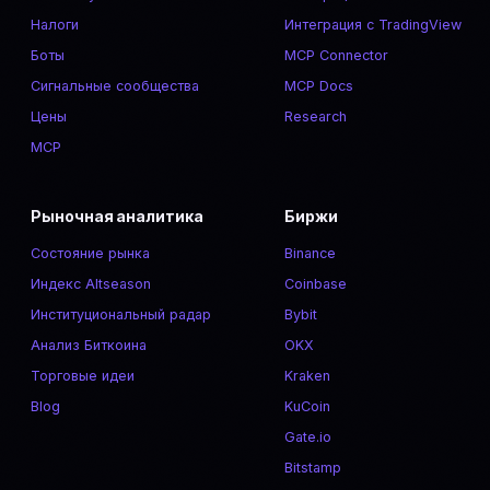
Налоги
Интеграция с TradingView
Боты
MCP Connector
Сигнальные сообщества
MCP Docs
Цены
Research
MCP
Рыночная аналитика
Биржи
Состояние рынка
Binance
Индекс Altseason
Coinbase
Институциональный радар
Bybit
Анализ Биткоина
OKX
Торговые идеи
Kraken
Blog
KuCoin
Gate.io
Bitstamp