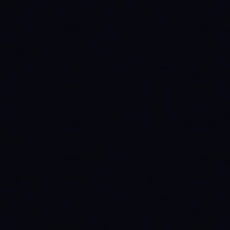
1774396800
WAIT
→
DISTRIBUTE
1775174400
DISTRIBUTE
→
WAIT
(prev held 9d)
1776124800
WAIT
→
DISTRIBUTE
(prev held 11d)
1777507200
DISTRIBUTE
→
WAIT
(prev held 16d)
1779580800
WAIT
→
DISTRIBUTE
(prev held 24d)
1783296000
DISTRIBUTE
→
WAIT
(prev held 43d)