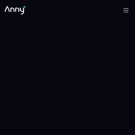
0.002662 SOL
ADA/SOL
WAIT
WAIT · 9 DAYS · SINCE 1785369600
0.003450 SOL