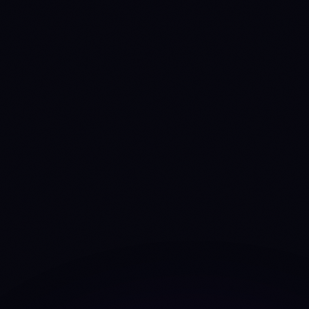
+77.7%
-28.0%
Fees trend 30d
Dev commits (4w)
0
119
Source: CoinGecko
developer_data
24
24
Dev contributors