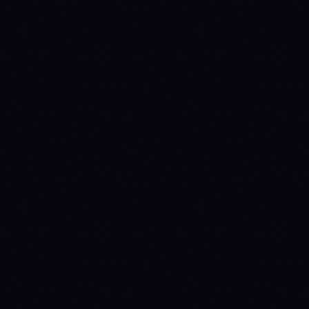
METRIC
MATIC
NEAR
INSTITUTIONAL ACCESS
Spot ETF verdict
NO
NO
INSTITUTIONAL
INSTITUTIONAL
Source: SEC EDGAR +
CATALYST
CATALYST
issuer fact sheets
0
0
Issuers
Last daily flow
—
—
Source: Farside
Investors
TOKENOMICS
Circulating supply
0
1,292,287,786
Source: CoinGecko
0%
—
% issued