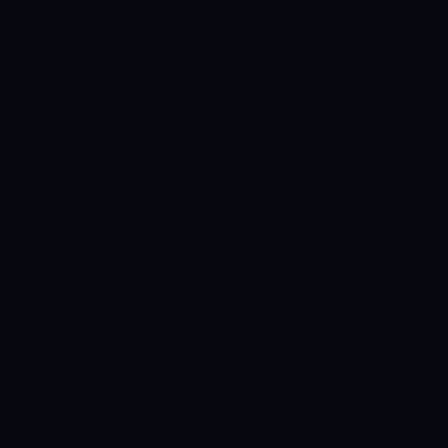
Annual inflation
1.2%
5%
Manual override
(quarterly review)
Staking yield
4.4%
8.5%
(nominal)
Staking yield (real)
3.16%
3.33%
(1 + nominal) / (1 +
inflation) − 1
fixed-cap
perpetual-fixed
Emission
ON-CHAIN
TVL
$1.32B
$120.5M
Source: DefiLlama
+14.4%
+64.8%
TVL Δ 30d
Fees 30d
$29.7M
$2.9M
Source: DefiLlama