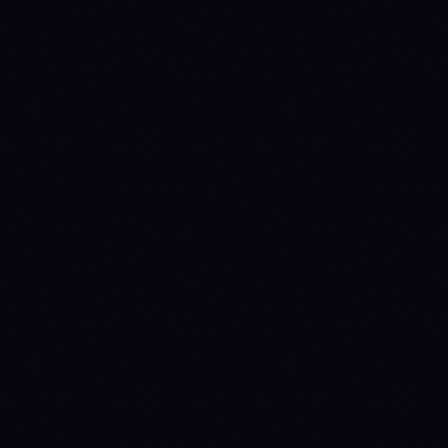
METRIC
MATIC
NEAR
—
$1.61
Price
—
$2.10B
Market cap
$1.3M
$119.0M
24h volume
-0.73%
+1.18%
24h
-4.63%
-5.06%
7d
-5.86%
-13.84%
30d