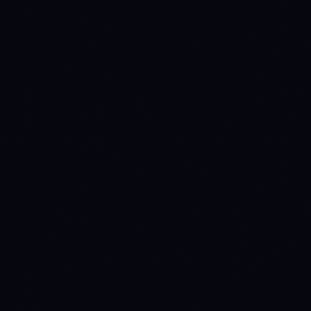
-41.15%
+5.36%
90d
-24.65%
-42.39%
1y