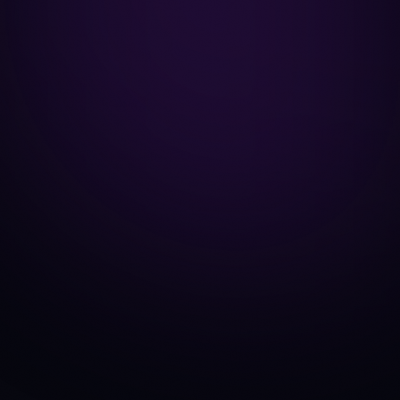
BTC
vs
ETH
ADA
vs
SOL
AVAX
vs
SOL
ARB
vs
OP
BNB
vs
ETH
DOGE
vs
SHIB
DOT
vs
LINK
SOL
vs
ETH
XLM
vs
XRP