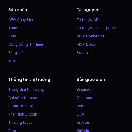
Sản phẩm
Tài nguyên
CFO Anny Line
Tích hợp API
Thuế
Tích hợp TradingView
Bots
MCP Connector
Cộng đồng Tín hiệu
MCP Docs
Bảng giá
Research
MCP
Thông tin thị trường
Sàn giao dịch
Trạng thái thị trường
Binance
Chỉ số Altseason
Coinbase
Radar tổ chức
Bybit
Phân tích Bitcoin
OKX
Trading Ideas
Kraken
Blog
KuCoin