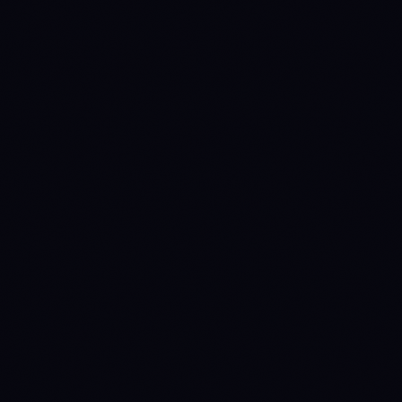
1771200000
WAIT
→
ACCUMULATE
1772150400
ACCUMULATE
→
WAIT
(prev held 11d)
1772236800
WAIT
→
ACCUMULATE
(prev held 1d)
1773532800
ACCUMULATE
→
WAIT
(prev held 15d)
1775260800
WAIT
→
DISTRIBUTE
(prev held 20d)
1778198400
DISTRIBUTE
→
WAIT
(prev held 34d)