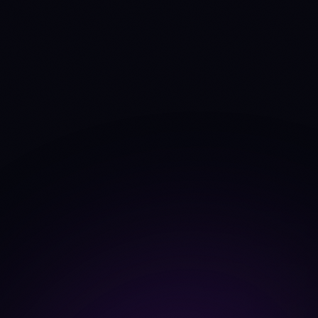
ON-CHAIN
TVL
$5.46B
$54.85B
Source: DefiLlama
-5.1%
+1.9%
TVL Δ 30d
Fees 30d
$31.8M
$324.2M
Source: DefiLlama
+9.6%
+8.7%
Fees trend 30d
Dev commits
(4w)
0
41
Source: CoinGecko
developer_data
26
26
Dev contributors