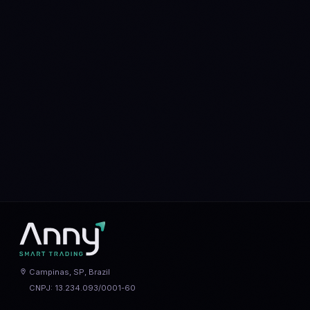
BTC
vs
ETH
ADA
vs
SOL
AVAX
vs
SOL
ARB
vs
OP
DOGE
vs
SHIB
DOT
vs
LINK
MATIC
vs
NEAR
SOL
vs
ETH
XLM
vs
XRP
Campinas, SP, Brazil
CNPJ: 13.234.093/0001-60