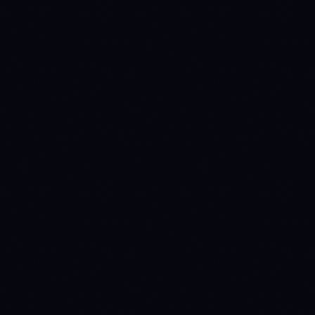
Circulating
136,356,760
120,691,160
supply
Source: CoinGecko
68.2%
—
% issued
Annual inflation
-1.2%
0.4%
Manual override
(quarterly review)
Staking yield
0.5%
3.2%
(nominal)
Staking yield
(real)
1.72%
2.79%
(1 + nominal) / (1 +
inflation) − 1
perpetual-
deflationary-burn
Emission
disinflationary