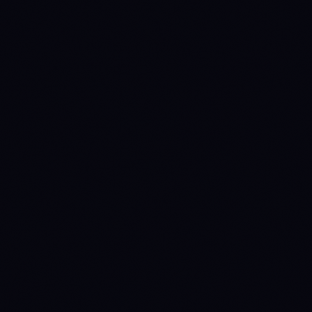
METRIC
BNB
ETH
$591.94
$1,899.97
Price