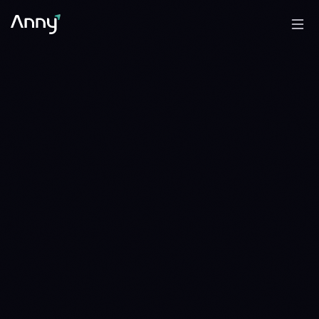
0.3118 ETH
BNB/ETH
WAIT
WAIT · 5 DAYS · SINCE 1785628800
0.3703 ETH