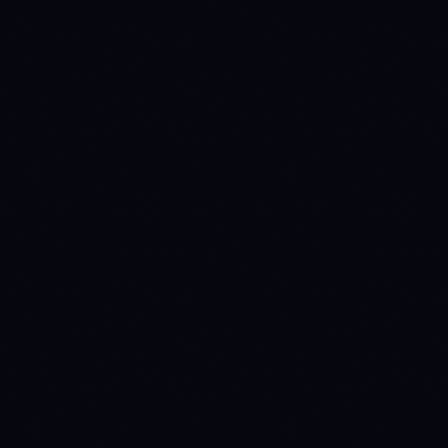
METRIC
BNB
ETH
INSTITUTIONAL ACCESS
Spot ETF verdict
NO
INSTITUTIONAL-
INSTITUTIONAL
Source: SEC EDGAR +
GRADE
CATALYST
issuer fact sheets
0
4
Issuers
Last daily flow
—
$9.4M
Source: Farside
Investors
TOKENOMICS