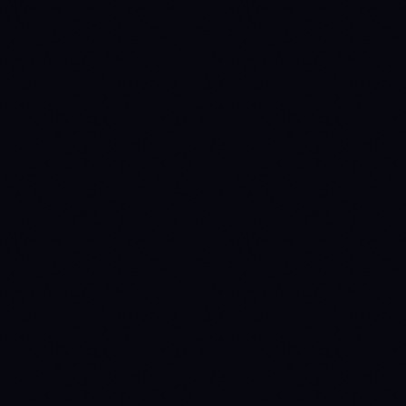
1779494400
WAIT
→
ACCUMULATE
(prev held 15d)
1782950400
ACCUMULATE
→
WAIT
(prev held 40d)
1784764800
WAIT
→
DISTRIBUTE
(prev held 21d)
1785628800
DISTRIBUTE
→
WAIT
(prev held 10d)