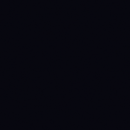
$78.83B
$229.29B
Market cap
$939.5M
$7.92B
24h volume
+0.15%
-0.07%
24h
+1.06%
+2.16%
7d
+4.33%
+9.13%
30d
-8.69%
-18.21%
90d
-24.78%
-51.34%
1y