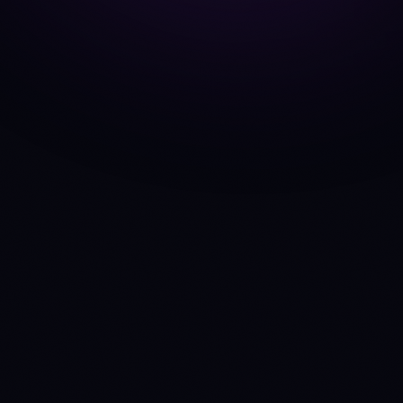
Gate.io
BÖRSE
API
Anny
INTELLIGENZ-HUB