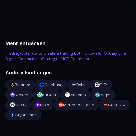
Preise ansehen
Mehr entdecken
Trading-Bots
How to create a trading bot (no code)
CFO Anny Line
Signal-Communities
Strategien
MCP Connector
Andere Exchanges
Binance
Coinbase
Bybit
OKX
Kraken
KuCoin
Bitstamp
Bitget
MEXC
Ripio
Mercado Bitcoin
CoinDCX
Crypto.com