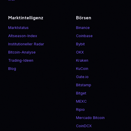
Marktintelligenz
Börsen
Marktstatus
Binance
Altseason-Index
Coinbase
Institutioneller Radar
Bybit
Bitcoin-Analyse
OKX
Trading-Ideen
Kraken
Blog
KuCoin
Gate.io
Bitstamp
Bitget
MEXC
Ripio
Mercado Bitcoin
CoinDCX