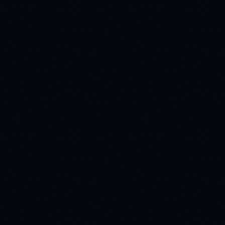
Entry Ranges mit 1-Sekunden-Überwachung (bis zu 48 Std.)
Bis zu 8 DCA-Layer mit individueller Größenanpassung
Limit Orders, Market Orders oder bedingte Trigger