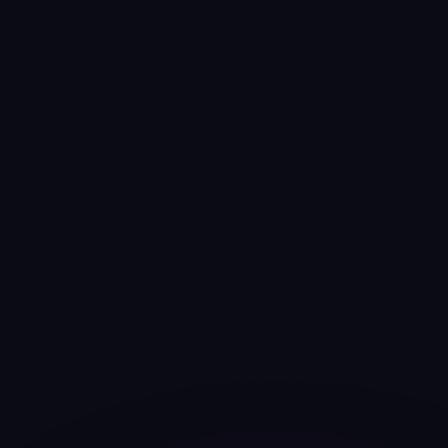
Kostenlos
Kostenlos loslegen
$
0
dauerhaft
KI-CREDITS
1,000
2,500
2.5
x
Credits / Monat
~60 KI-Gespräche