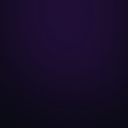
KI-CREDITS
5,000
10,000
2
x
Credits / Monat
~600 KI-Gespräche
Ask Anny (KI-Assistent)
CFO Anny Line
Research Agent
Strategie-Optimierer
Bot-Erstellung
Trading-Communities
3 Exchanges
5 Anzahl der Bots