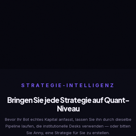
% des Guthabens oder feste Allokation pro Trade
Isolated/Cross Margin mit leverage-Kontrolle
Risikolimits pro Bot und auf portfolio-Ebene
STRATEGIE-INTELLIGENZ
Bringen Sie jede Strategie auf Quant-
Niveau
Bevor Ihr Bot echtes Kapital anfasst, lassen Sie ihn durch dieselbe
Pipeline laufen, die institutionelle Desks verwenden — oder bitten
Sie Anny, eine Strategie für Sie zu erstellen.