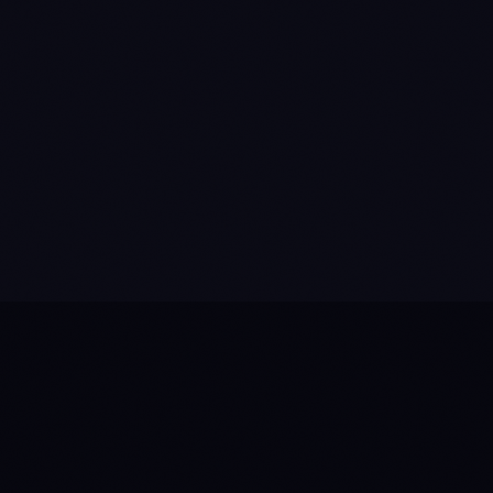
1 Klick zum Live-Bot
DEPLOYMENT
KI-ANALYST
Fragen Sie Anny alles über Ihre