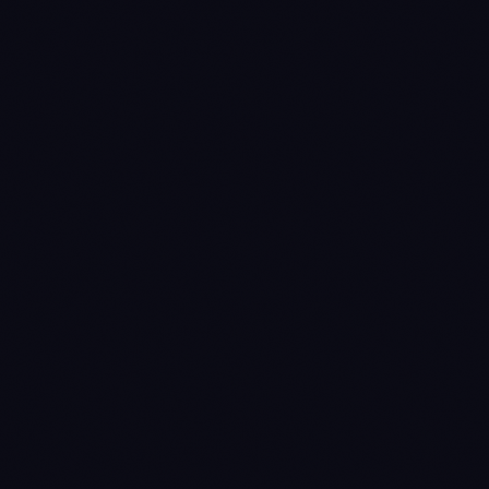
Replay gegen echte Historie
BACKTEST
KI findet Ihre Verlustmuster
DIAGNOSE
Walk-Forward auf
STRESSTEST
ungesehenen Daten