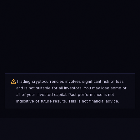
institutionellen Desks
ENTSCHEIDUNGS-
Fragen Sie, warum ein
Nur
ERKLÄRBARKEIT
Trade stattfand, und
erhalten Sie eine
datengestützte Antwort
Trading cryptocurrencies involves significant risk of loss
and is not suitable for all investors. You may lose some or
all of your invested capital. Past performance is not
indicative of future results. This is not financial advice.