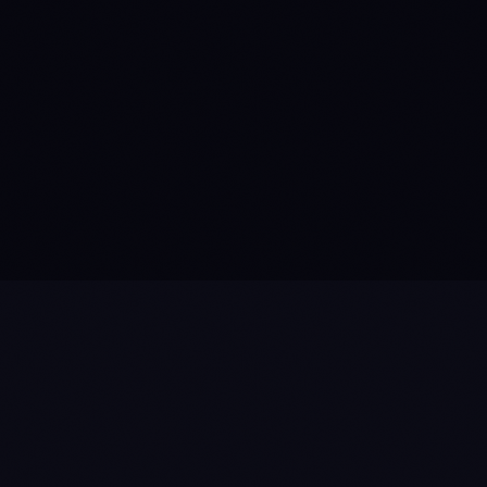
Erstelle eine BTC Mean-Reversion-Strategie
mit 3 DCA-Ebenen
Das kann ich erstellen. Hier ist eine Mean-
Reversion-Konfiguration mit 3 DCA-Ebenen bei
-1%, -2.5%, -4% Offsets, Trailing Stop bei 1.8%
und einem Regime-Filter um Entries während der
Distribution zu pausieren. Soll ich zuerst einen
Backtest machen?