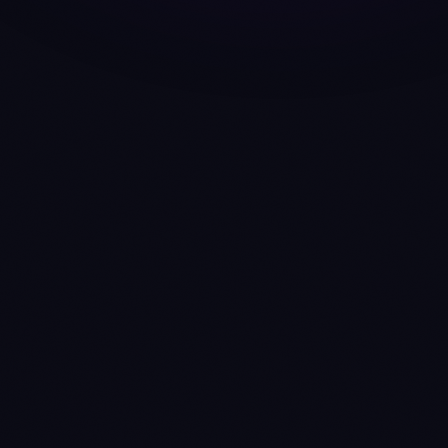
Pro Max
Vollständige Intelligenz-Suite — unbegrenzt alles
$
49
/ Monat
KI-CREDITS
50,000
Credits / Monat
≈ 2.500 KI-Gespräche oder 220 vollständige Strategy-
Optimierungen
Ask Anny (KI-Assistent)