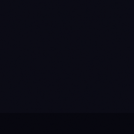
Deployen und überwachen
STEP
04