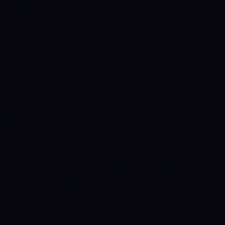
Bots
Eine portfoliobewusste KI, die Ihre Positionen, Ihren P&L und
Ihr Risiko-Exposure kennt. Kein generischer Chatbot.
"Warum hat mein ETH-Bot diese Woche unterdurchschnittlich
abgeschnitten?"
"Welcher meiner Bots hat die schlechteste risikobereinigte
Rendite?"
"Sollte ich meine BTC-Allokation angesichts des aktuellen Regimes
erhöhen?"
"Erstelle eine BTC Mean-Reversion-Strategie mit 3 DCA-Ebenen."
KOSTENLOS · 5/TAG
Ask Anny