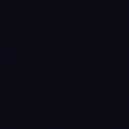
Strategie definieren
STEP
01
Einstiegsbedingungen festlegen
STEP
02
Risikomanagement
STEP
03
konfigurieren