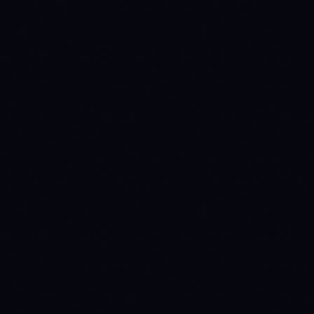
Bis zu 3 take-profit-Ziele mit Teilausstiegen
Trailing Stops, die sich an Preisbewegungen anpassen
Auto-Stop mit proportionaler stop-loss-Größenanpassung