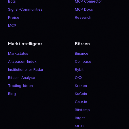
Bots
MCP Connector
Signal-Communities
MCP Docs
Preise
Research
MCP
Marktintelligenz
Börsen
Marktstatus
Binance
Altseason-Index
Coinbase
Institutioneller Radar
Bybit
Bitcoin-Analyse
OKX
Trading-Ideen
Kraken
Blog
KuCoin
Gate.io
Bitstamp
Bitget
MEXC