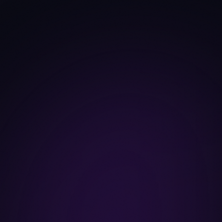
Ask Anny (KI-Assistent)
Bot-Erstellung
1 exchange
1 Anzahl der Bots
Pro
Für aktive Trader
$
19
/ Monat