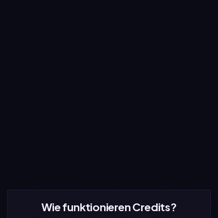
CFO Anny Line
Research Agent
Strategie-Optimierer
Walk-Forward-Stresstest
Bot-Erstellung
Trading-Communities
Unbegrenzt Exchanges
Unbegrenzt Anzahl der Bots
Wie funktionieren Credits?