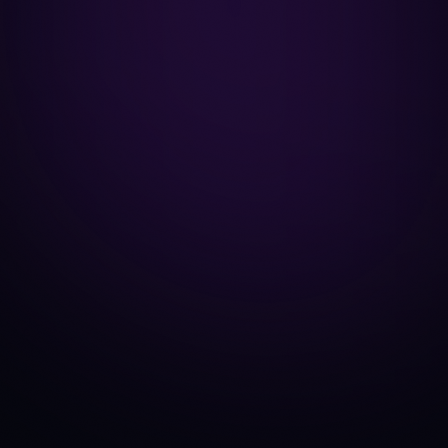
BTC
vs
ETH
ADA
vs
SOL
AVAX
vs
SOL
ARB
vs
OP
BNB
vs
ETH
DOGE
vs
SHIB
DOT
vs
LINK
SOL
vs
ETH
XLM
vs
XRP