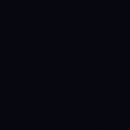
METRIC
MATIC
NEAR
INSTITUTIONAL ACCESS
Spot ETF verdict
NO
NO
INSTITUTIONAL
INSTITUTIONAL
Source: SEC EDGAR +
CATALYST
CATALYST
issuer fact sheets
0
0
Issuers
Last daily flow
—
—
Source: Farside
Investors
TOKENOMICS
Circulating supply
0
1,292,287,786
Source: CoinGecko
0%
—
% issued