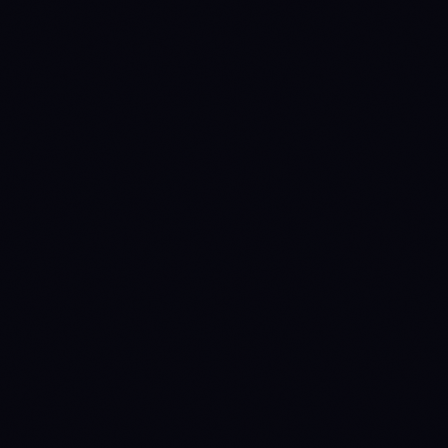
METRIC
MATIC
NEAR
—
$1.71
Price
—
$2.22B
Market cap
$1.3M
$105.3M
24h volume
-0.73%
-1.12%
24h
-4.63%
+0.18%
7d
-5.86%
-15.02%
30d