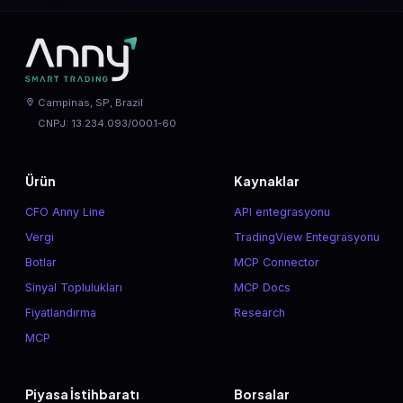
Campinas, SP, Brazil
CNPJ: 13.234.093/0001-60
Ürün
Kaynaklar
CFO Anny Line
API entegrasyonu
Vergi
TradingView Entegrasyonu
Botlar
MCP Connector
Sinyal Toplulukları
MCP Docs
Fiyatlandırma
Research
MCP
Piyasa İstihbaratı
Borsalar