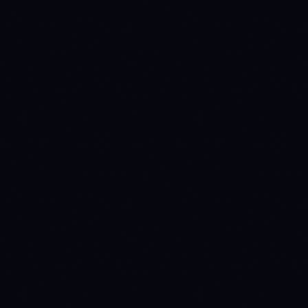
-41.15%
+5.13%
90d
-24.65%
-32.50%
1y