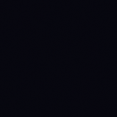
Annual inflation
1.2%
5%
Manual override
(quarterly review)
Staking yield
4.4%
8.5%
(nominal)
Staking yield (real)
3.16%
3.33%
(1 + nominal) / (1 +
inflation) − 1
fixed-cap
perpetual-fixed
Emission
ON-CHAIN
TVL
$1.32B
$120.5M
Source: DefiLlama
+14.4%
+64.8%
TVL Δ 30d
Fees 30d
$29.7M
$2.9M
Source: DefiLlama