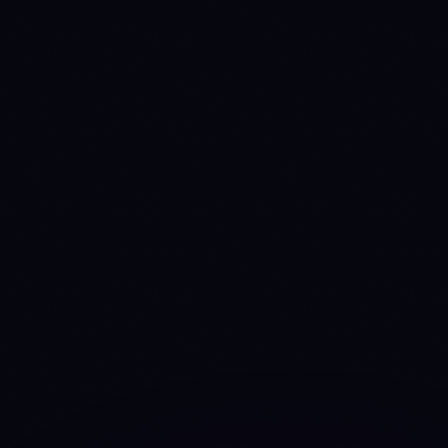
+77.7%
-28.0%
Fees trend 30d
Dev commits (4w)
0
119
Source: CoinGecko
developer_data
24
24
Dev contributors