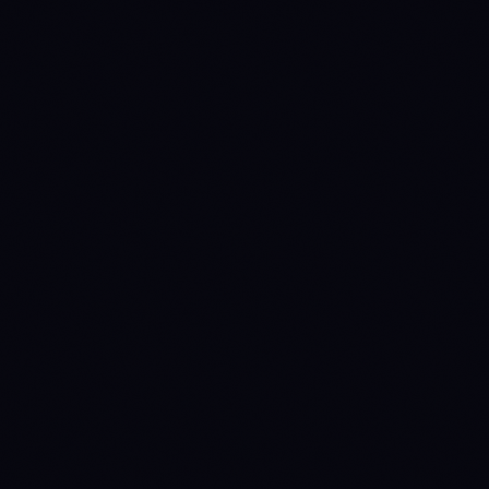
1783382400
WAIT
→
DISTRIBUTE
(prev held 1d)
1784678400
DISTRIBUTE
→
WAIT
(prev held 15d)
1785024000
WAIT
→
DISTRIBUTE
(prev held 4d)
1785369600
DISTRIBUTE
→
WAIT
(prev held 4d)