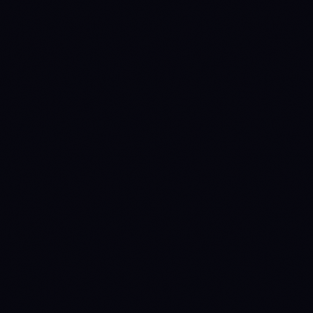
1774396800
WAIT
→
DISTRIBUTE
1775174400
DISTRIBUTE
→
WAIT
(prev held 9d)
1776124800
WAIT
→
DISTRIBUTE
(prev held 11d)
1777507200
DISTRIBUTE
→
WAIT
(prev held 16d)
1779580800
WAIT
→
DISTRIBUTE
(prev held 24d)
1783296000
DISTRIBUTE
→
WAIT
(prev held 43d)