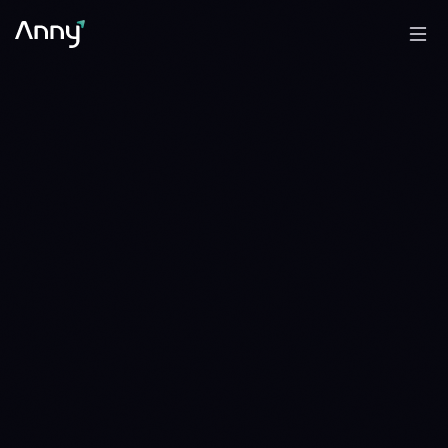
0.002575 SOL
ADA/SOL
WAIT
WAIT · 11 DAYS · SINCE 1785369600
0.003450 SOL