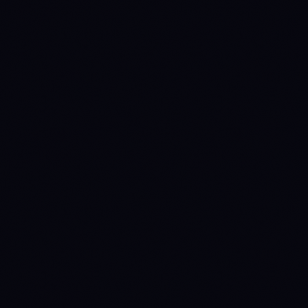
METRIC
ADA
SOL
INSTITUTIONAL ACCESS
Spot ETF verdict
NO
NEAR-TERM
INSTITUTIONAL
Source: SEC EDGAR +
CATALYST
CATALYST
issuer fact sheets
0
0
Issuers
Last daily flow
—
—
Source: Farside Investors
TOKENOMICS