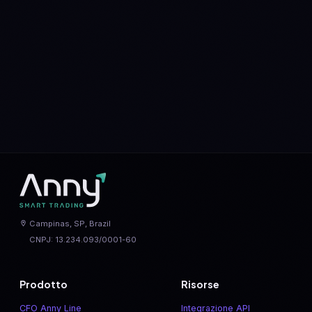
BTC
vs
ETH
AVAX
vs
SOL
ARB
vs
OP
BNB
vs
ETH
DOGE
vs
SHIB
DOT
vs
LINK
MATIC
vs
NEAR
SOL
vs
ETH
XLM
vs
XRP
Campinas, SP, Brazil
CNPJ: 13.234.093/0001-60
Prodotto
Risorse
CFO Anny Line
Integrazione API