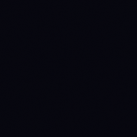
$7.29B
$44.16B
Market cap
$195.0M
$1.50B
24h volume
-0.95%
+0.96%
24h
+4.27%
+4.22%
7d
+18.54%
-1.78%
30d
-29.53%
-21.19%
90d
-75.39%
-57.35%
1y