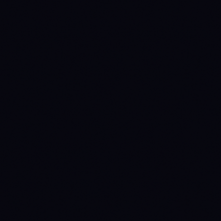
Circulating supply
36,883,638,425
573,709,875
Source: CoinGecko
82%
—
% issued
Annual inflation
0.62%
5.06%
Manual override
(quarterly review)
Staking yield
3%
6.9%
(nominal)
Staking yield (real)
2.37%
1.75%
(1 + nominal) / (1 +
inflation) − 1
perpetual-
fixed-cap
Emission
disinflationary
ON-CHAIN