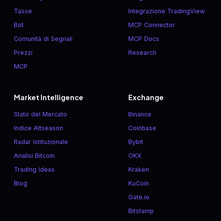
Tasse
Integrazione TradingView
Bot
MCP Connector
Comunità di Segnali
MCP Docs
Prezzi
Research
MCP
Market Intelligence
Exchange
Stato del Mercato
Binance
Indice Altseason
Coinbase
Radar Istituzionale
Bybit
Analisi Bitcoin
OKX
Trading Ideas
Kraken
Blog
KuCoin
Gate.io
Bitstamp