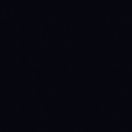
METRIC
ADA
SOL
$0.199339
$75.85
Price