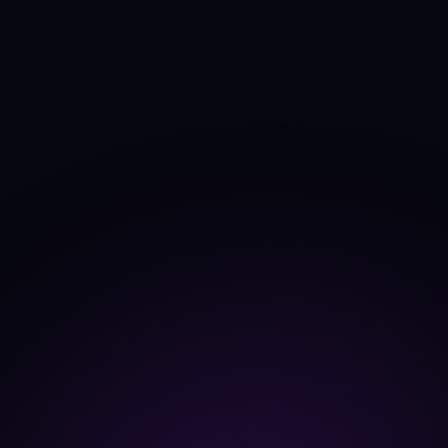
TVL
$138.3M
$5.68B
Source: DefiLlama
+5.8%
-11.3%
TVL Δ 30d
Fees 30d
$436K
$182.9M
Source: DefiLlama
+4.3%
-17.1%
Fees trend 30d
Dev commits (4w)
0
171
Source: CoinGecko
developer_data
80
80
Dev contributors