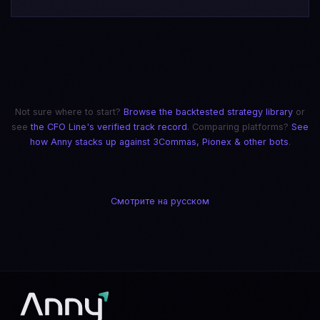
Not sure where to start?
Browse the backtested strategy library
or
see
the CFO Line's verified track record
.
Comparing platforms?
See
how Anny stacks up against 3Commas, Pionex & other bots
.
Смотрите на русском