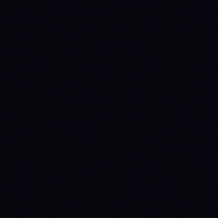
Walk-Forward Тест
Создание Ботов
Торговые Сообщества
Безлимитно бирж
Безлимитно Количество ботов