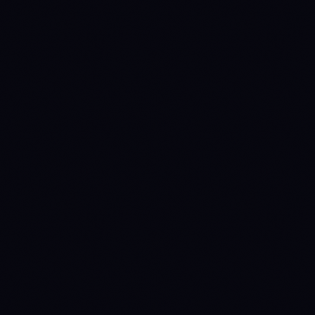
5,000
10,000
2
x
кредитов / месяц
~600 AI-диалогов
Ask Anny (ИИ-ассистент)
CFO Anny Line
Агент Исследований
Оптимизатор Стратегий
Создание Ботов
Торговые Сообщества
3 бирж
5 Количество ботов