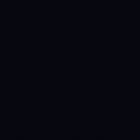
Создание Ботов
1 exchange
1 Количество ботов
Pro
Для активных трейдеров
$
19
/ месяц
КРЕДИТЫ ИИ