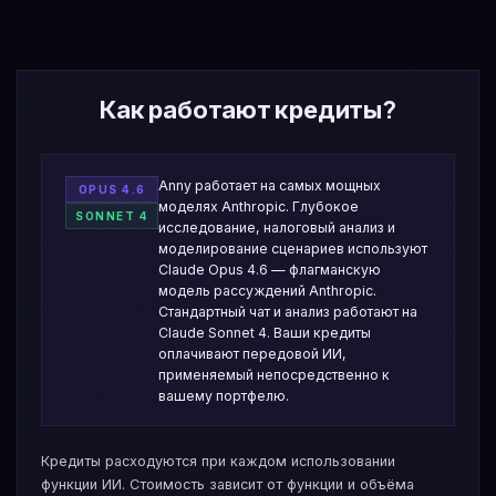
5,000
8,000
$1.99
20,000
35,000
$6.99
+
60
%
+
75
%
50,000
100,000
$14.99
150,000
300,000
$39.99
+
100
%
+
100
%
Как работают кредиты?
Anny работает на самых мощных
OPUS 4.6
моделях Anthropic. Глубокое
SONNET 4
исследование, налоговый анализ и
моделирование сценариев используют
Claude Opus 4.6 — флагманскую
модель рассуждений Anthropic.
Стандартный чат и анализ работают на
Claude Sonnet 4. Ваши кредиты
оплачивают передовой ИИ,
применяемый непосредственно к
вашему портфелю.
Кредиты расходуются при каждом использовании
функции ИИ. Стоимость зависит от функции и объёма