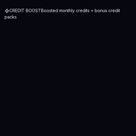
CREDIT BOOST
Boosted monthly credits + bonus credit
packs
Бесплатно
Начните бесплатно
$
0
навсегда
КРЕДИТЫ ИИ
1,000
2,500
2.5
x
кредитов / месяц
~60 AI-диалогов
Ask Anny (ИИ-ассистент)