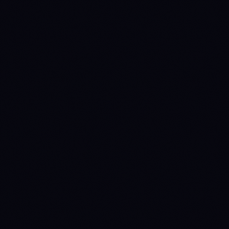
Pro+
Полный набор аналитики — всё без ограничений
$
49
/ месяц
КРЕДИТЫ ИИ
50,000
кредитов / месяц
≈ 2 500 AI-разговоров или 220 полных оптимизаций стратегии
Ask Anny (ИИ-ассистент)
CFO Anny Line
Агент Исследований
Оптимизатор Стратегий